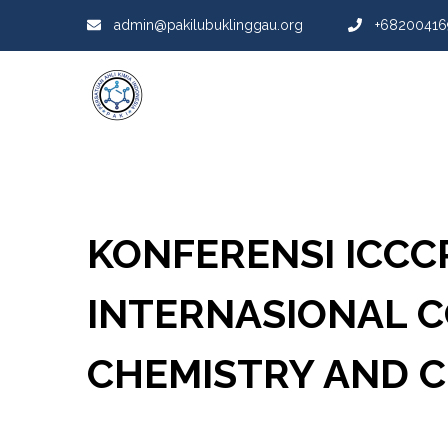
admin@pakilubuklinggau.org
+68200416
KONFERENSI ICCCP
INTERNASIONAL 
CHEMISTRY AND 